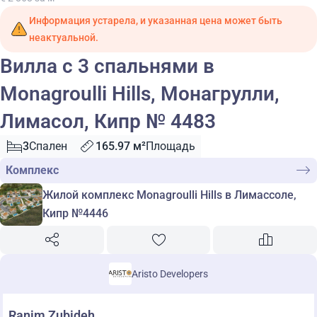
Информация устарела, и указанная цена может быть
неактуальной.
Вилла с 3 спальнями в
Monagroulli Hills, Монагрулли,
Лимасол, Кипр № 4483
3
Спален
165.97 м²
Площадь
Комплекс
Жилой комплекс Monagroulli Hills в Лимассоле,
Кипр №4446
Aristo Developers
Ranim Zubideh