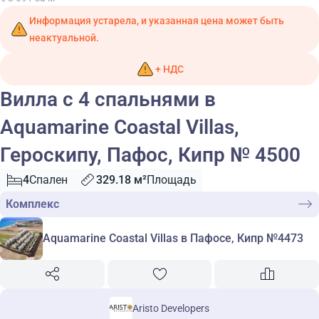
Информация устарела, и указанная цена может быть
неактуальной.
+ НДС
Вилла с 4 спальнями в
Aquamarine Coastal Villas,
Героскипу, Пафос, Кипр № 4500
4
Спален
329.18 м²
Площадь
Комплекс
Aquamarine Coastal Villas в Пафосе, Кипр №4473
Aristo Developers