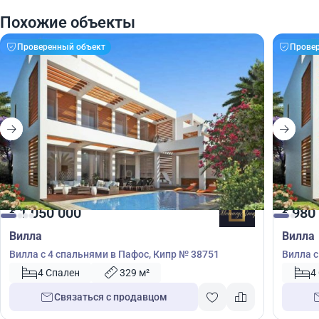
Похожие объекты
Проверенный объект
Прове
1 050 000
980
€
€
Вилла
Вилла
Вилла с 4 спальнями в Пафос, Кипр № 38751
Вилла с
4 Спален
329 м²
4
Связаться с продавцом