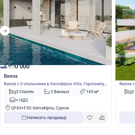
920 000
900
€
€
Вилла
Вилла
Вилла с 3 спальнями в Geroskipou Villa, Героскипу,
Вилла с
Пафос, Кипр № 50765
45391
3 Спален
2 Ванных
165 м²
3
+ НДС
QF63+F3G Geroskípou, Cyprus
Написать продавцу