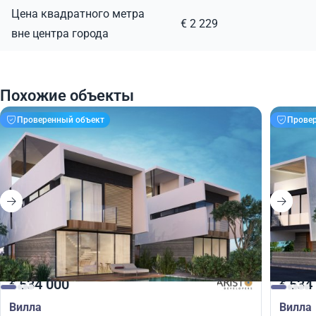
Цена квадратного метра
€ 2 229
вне центра города
Похожие объекты
Проверенный объект
Прове
534 000
534
€
€
Вилла
Вилла