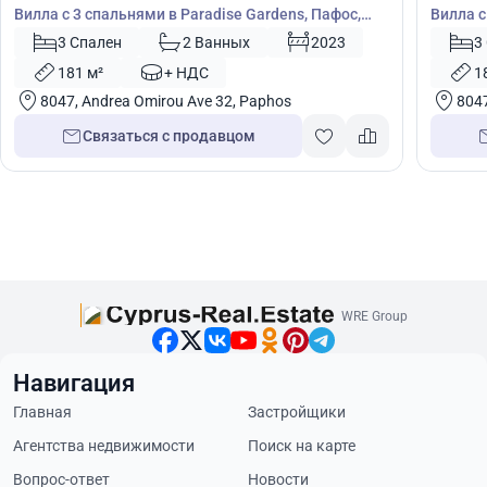
Вилла с 3 спальнями в Paradise Gardens, Пафос,
Вилла с
Кипр № 4524
Кипр №
3 Спален
2 Ванных
2023
3
181 м²
+ НДС
1
8047, Andrea Omirou Ave 32, Paphos
8047
Связаться с продавцом
WRE Group
Навигация
Главная
Застройщики
Агентства недвижимости
Поиск на карте
Вопрос-ответ
Новости