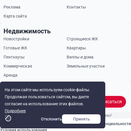
Реклама
Контакты
Карта сайта
Недвижимость
Новостройки
Строящиеся ЖК
Готовые ЖК
Квартиры
Пентхаусы
Виллы и дома
Коммерческая
Земельные участки
Аренда
Будьте в курсе
На этом сайте мы используем cookie-файлы.
Продолжая пользоваться сайтом, вы даете
Подписаться
согласие на использование этих файлов.
Подробнее
© Cyprus Realestate 2026. Все права защищены!
Отклонить
Принять
Связаться с нами
Политика конфиденциальности
Условия использования