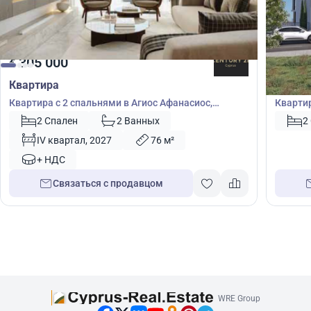
305 000
305
€
€
Квартира
Кварт
Квартира с 2 спальнями в Агиос Афанасиос,
Квартир
Лимасол, Кипр № 33036
№ 4252
2 Спален
2 Ванных
2
IV квартал, 2027
76 м²
+ НДС
Связаться с продавцом
WRE Group