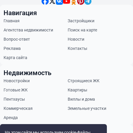
Навигация
Главная
Застройщики
Агентства недвижимости
Поиск на карте
Вопрос-ответ
Новости
Реклама
Контакты
Карта сайта
Недвижимость
Новостройки
Строящиеся ЖК
Готовые ЖК
Квартиры
Пентхаусы
Виллы и дома
Коммерческая
Земельные участки
Аренда
Будьте в курсе
На этом сайте мы используем cookie-файлы.