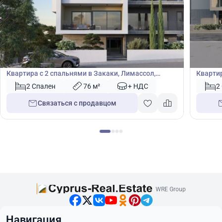
339 000
340
€
€
Квартира
Кварт
Квартира с 2 спальнями в Закаки, Лимассол,
Квартир
Лимасол, Кипр № 47305
№ 4094
2 Спален
76 м²
+ НДС
2
Связаться с продавцом
WRE Group
Навигация