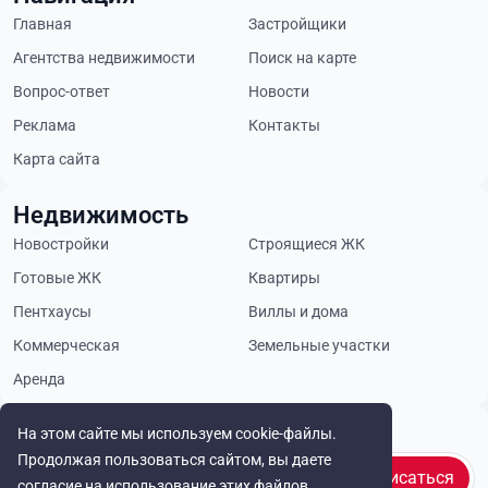
Главная
Застройщики
Агентства недвижимости
Поиск на карте
Вопрос-ответ
Новости
Реклама
Контакты
Карта сайта
Недвижимость
Новостройки
Строящиеся ЖК
Готовые ЖК
Квартиры
Пентхаусы
Виллы и дома
Коммерческая
Земельные участки
Аренда
Будьте в курсе
На этом сайте мы используем cookie-файлы.
Продолжая пользоваться сайтом, вы даете
Подписаться
согласие на использование этих файлов.