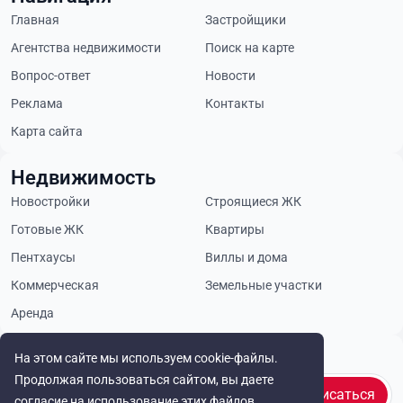
Главная
Застройщики
Агентства недвижимости
Поиск на карте
Вопрос-ответ
Новости
Реклама
Контакты
Карта сайта
Недвижимость
Новостройки
Строящиеся ЖК
Готовые ЖК
Квартиры
Пентхаусы
Виллы и дома
Коммерческая
Земельные участки
Аренда
Будьте в курсе
На этом сайте мы используем cookie-файлы.
Продолжая пользоваться сайтом, вы даете
Подписаться
согласие на использование этих файлов.