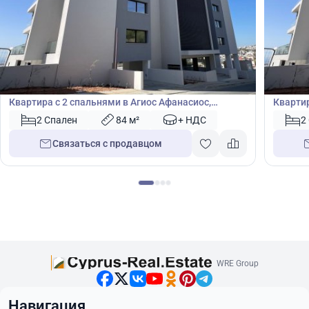
465 000
465
€
€
Квартира
Кварт
Квартира с 2 спальнями в Агиос Афанасиос,
Квартир
Лимасол, Кипр № 41749
Лимасо
2 Спален
84 м²
+ НДС
2
Связаться с продавцом
WRE Group
Навигация