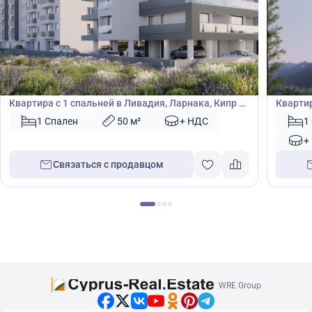
245 800
245
€
€
Квартира
Кварт
Квартира с 1 спальней в Ливадия, Ларнака, Кипр №
Квартир
48871
Кипр №
1 Спален
50 м²
+ НДС
1
+
Связаться с продавцом
WRE Group