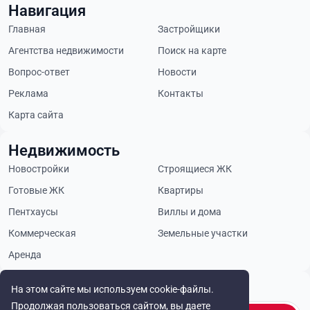
Навигация
Главная
Застройщики
Агентства недвижимости
Поиск на карте
Вопрос-ответ
Новости
Реклама
Контакты
Карта сайта
Недвижимость
Новостройки
Строящиеся ЖК
Готовые ЖК
Квартиры
Пентхаусы
Виллы и дома
Коммерческая
Земельные участки
Аренда
Будьте в курсе
На этом сайте мы используем cookie-файлы.
Продолжая пользоваться сайтом, вы даете