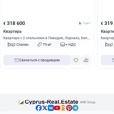
318 600
319
€
€
Квартира
Кварт
Квартира с 2 спальнями в Ливадия, Ларнака, Кипр
Квартир
№ 54601
Кипр №
2 Спален
75 м²
+ НДС
2
Связаться с продавцом
WRE Group