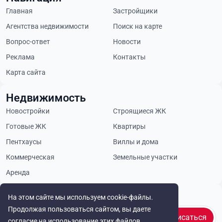
Главная
Застройщики
Агентства недвижимости
Поиск на карте
Вопрос-ответ
Новости
Реклама
Контакты
Карта сайта
Недвижимость
Новостройки
Строящиеся ЖК
Готовые ЖК
Квартиры
Пентхаусы
Виллы и дома
Коммерческая
Земельные участки
Аренда
Будьте в курсе
На этом сайте мы используем cookie-файлы.
Продолжая пользоваться сайтом, вы даете
Подписаться
согласие на использование этих файлов.