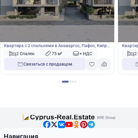
345 000
345
€
€
Квартира
Кварт
Квартира с 2 спальнями в Анаваргос, Пафос, Кипр
Квартир
№ 40943
№ 4094
2 Спален
75 м²
+ НДС
2
Связаться с продавцом
WRE Group
Навигация