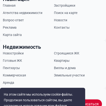
Главная
Застройщики
Агентства недвижимости
Поиск на карте
Вопрос-ответ
Новости
Реклама
Контакты
Карта сайта
Недвижимость
Новостройки
Строящиеся ЖК
Готовые ЖК
Квартиры
Пентхаусы
Виллы и дома
Коммерческая
Земельные участки
Аренда
Будьте в курсе
На этом сайте мы используем cookie-файлы.
Продолжая пользоваться сайтом, вы даете
Подписаться
согласие на использование этих файлов.