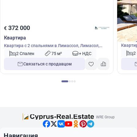
372
372 000
€
€
Кварт
Квартира
Квартир
Квартира с 2 спальнями в Лимассол, Лимасол,
46623
Кипр № 54529
2
2 Спален
75 м²
+ НДС
Связаться с продавцом
WRE Group
Навигация