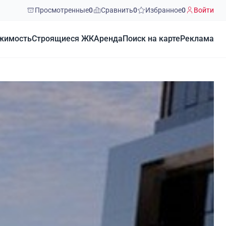
Просмотренные
0
Сравнить
0
Избранное
0
Войти
жимость
Строящиеся ЖК
Аренда
Поиск на карте
Реклама