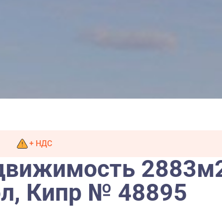
+ НДС
движимость 2883м2
л, Кипр № 48895