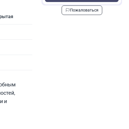
Пожаловаться
крытая
добным
остей,
и и