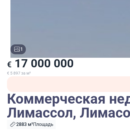
1
17 000 000
€
€ 5 897 за м²
Коммерческая не
Лимассол, Лимасо
2883 м²
Площадь