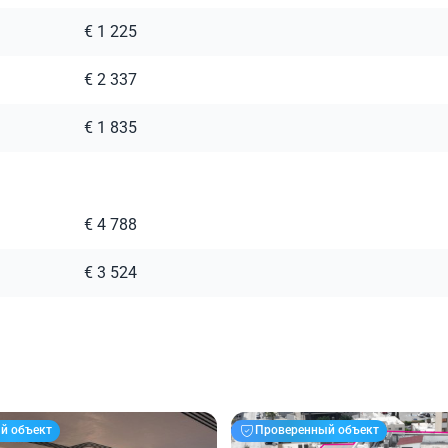
€ 1 225
€ 2 337
€ 1 835
€ 4 788
€ 3 524
й объект
Проверенный объект