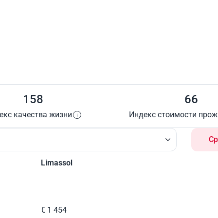
158
66
екс качества жизни
Индекс стоимости про
Ср
Limassol
€ 1 454