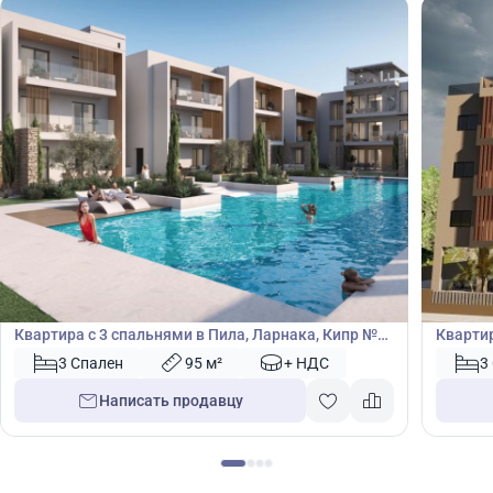
345 600
350
€
€
Квартира
Кварт
Квартира с 3 спальнями в Пила, Ларнака, Кипр №
Квартир
48901
Лимасо
3 Спален
95 м²
+ НДС
3
Написать продавцу