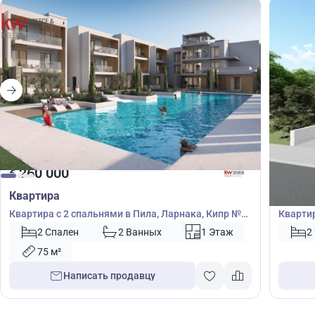
260 000
260
€
€
Квартира
Кварт
Квартира с 2 спальнями в Пила, Ларнака, Кипр №
Квартир
40443
№ 4700
2 Спален
2 Ванных
1 Этаж
2
75 м²
Написать продавцу