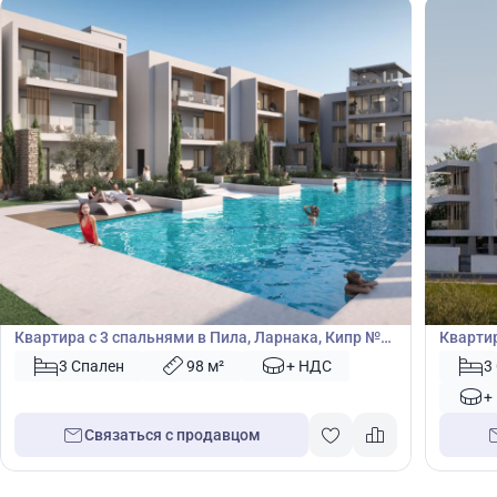
346 450
365
€
€
Квартира
Кварт
Квартира с 3 спальнями в Пила, Ларнака, Кипр №
Квартир
48904
№ 5038
3 Спален
98 м²
+ НДС
3
+
Связаться с продавцом