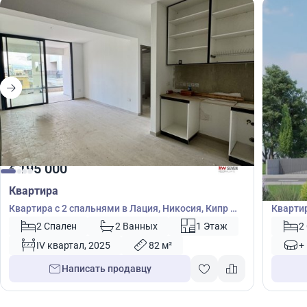
195 000
197
€
€
Квартира
Кварт
Квартира с 2 спальнями в Лация, Никосия, Кипр №
Квартир
39839
№ 5027
2 Спален
2 Ванных
1 Этаж
2
IV квартал, 2025
82 м²
+
Написать продавцу