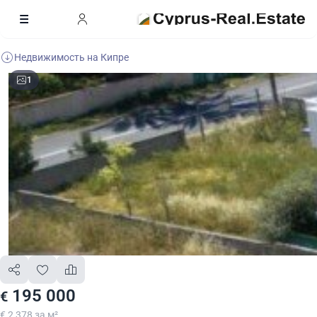
Недвижимость на Кипре
1
195 000
€
€ 2 378 за м²