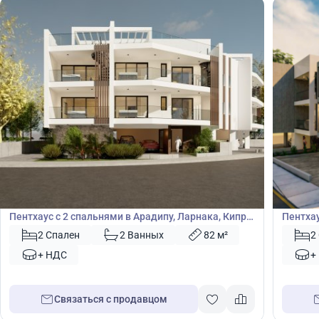
230 000
235
€
€
Пентхаус
Пентх
Пентхаус с 2 спальнями в Арадипу, Ларнака, Кипр
Пентхау
№ 47170
48176
2 Спален
2 Ванных
82 м²
2
+ НДС
+
Связаться с продавцом