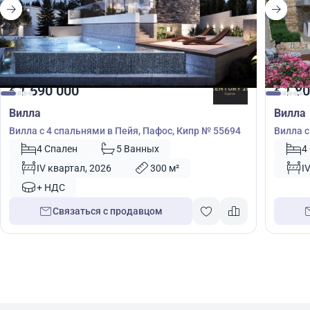
1 690 000
1 80
€
€
Вилла
Вилла
Вилла с 4 спальнями в Пейя, Пафос, Кипр № 55694
Вилла с
Кипр №
4 Спален
5 Ванных
4
IV квартал, 2026
300 м²
I
+ НДС
Связаться с продавцом