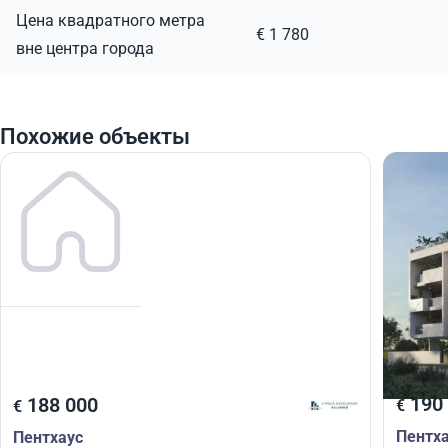
Цена квадратного метра
€ 1 780
вне центра города
Похожие объекты
190
188 000
€
€
Пентх
Пентхаус