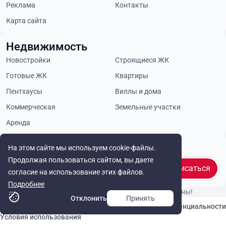
Реклама
Контакты
Карта сайта
Недвижимость
Новостройки
Строящиеся ЖК
Готовые ЖК
Квартиры
Пентхаусы
Виллы и дома
Коммерческая
Земельные участки
Аренда
Будьте в курсе
На этом сайте мы используем cookie-файлы.
Продолжая пользоваться сайтом, вы даете
Подписаться
согласие на использование этих файлов.
Подробнее
© Cyprus Realestate 2026. Все права защищены!
Отклонить
Принять
Связаться с нами
Политика конфиденциальности
Условия использования