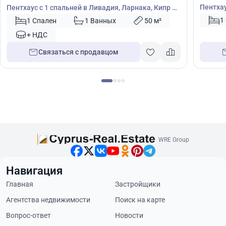
Пентхау
Пентхаус с 1 спальней в Ливадия, Ларнака, Кипр №
52083
1
1 Спален
1 Ванных
50 м²
+ НДС
Связаться с продавцом
WRE Group
Навигация
Главная
Застройщики
Агентства недвижимости
Поиск на карте
Вопрос-ответ
Новости