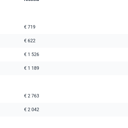
€ 719
€ 622
€ 1 526
€ 1 189
€ 2 763
€ 2 042