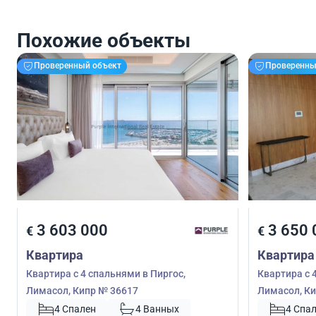
Похожие объекты
Проверенный объект
Проверенны
3 603 000
3 650 
€
€
Квартира
Квартира
Квартира с 4 спальнями в Пиргос,
Квартира с 
Лимасол, Кипр № 36617
Лимасол, Ки
4 Спален
4 Ванных
4 Спа