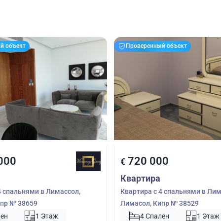
й объект
Проверенный объект
000
720 000
€
Квартира
4 спальнями в Лимассол,
Квартира с 4 спальнями в Лим
пр № 38659
Лимасол, Кипр № 38529
лен
1 Этаж
4 Спален
1 Этаж