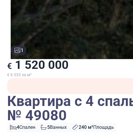
1
1 520 000
€
€ 6 333 за м²
Квартира с 4 спал
№ 49080
4
Спален
5
Ванных
240 м²
Площадь