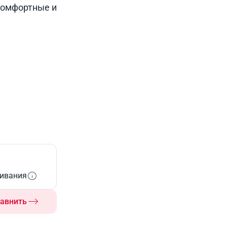
комфортные и
живания
авнить