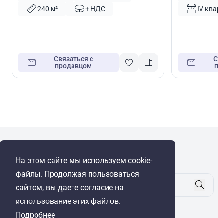
240 м²
+ НДС
IV ква
Связаться с
С
продавцом
WRE Group
На этом сайте мы используем cookie-
© Cyprus Realestate 2026. Все права защищены!
файлы. Продолжая пользоваться
сайтом, вы даете согласие на
использование этих файлов.
Будьте в курсе
Подробнее