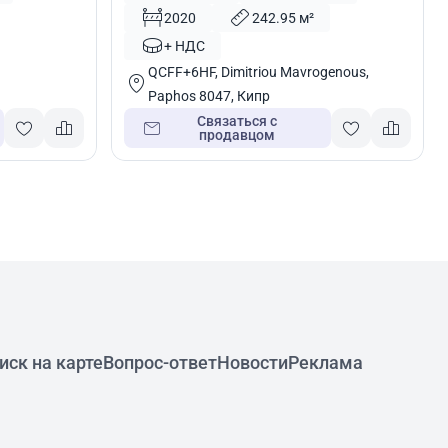
2020
242.95 м²
+ НДС
QCFF+6HF, Dimitriou Mavrogenous,
Paphos 8047, Кипр
Связаться с
продавцом
иск на карте
Вопрос-ответ
Новости
Реклама