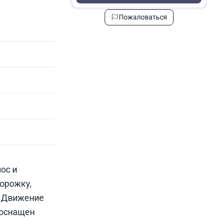
Пожаловаться
ос и
орожку,
. Движение
 оснащен