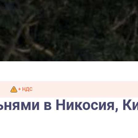
+ НДС
ьнями в Никосия, К