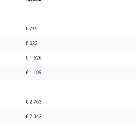
€ 719
€ 622
€ 1 526
€ 1 189
€ 2 763
€ 2 042