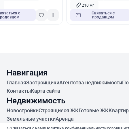
210 м²
вязаться с
Связаться с
продавцом
продавцом
Навигация
Главная
Застройщики
Агентства недвижимости
По
Контакты
Карта сайта
Недвижимость
Новостройки
Строящиеся ЖК
Готовые ЖК
Кварти
Земельные участки
Аренда
Связаться с нами
Политика конфиденциальности
Условия ис