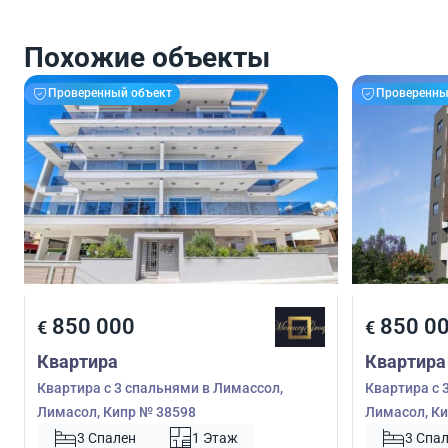
Похожие объекты
Проверенный объект
Проверенны
850 000
850 0
€
€
Квартира
Квартира
Квартира с 3 спальнями в Лимассол,
Квартира с 
Лимасол, Кипр № 38598
Лимасол, Ки
3 Спален
1 Этаж
3 Спа