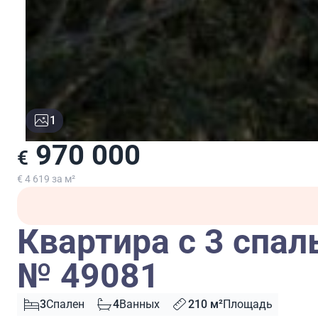
1
970 000
€
€ 4 619 за м²
Квартира с 3 спал
№ 49081
3
Спален
4
Ванных
210 м²
Площадь