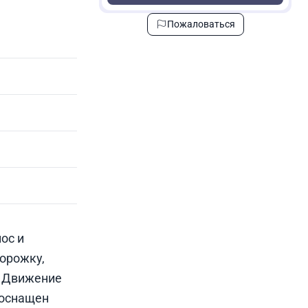
Пожаловаться
ос и
орожку,
. Движение
 оснащен