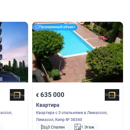
Проверенный объект
635 000
€
Квартира
ассол,
Квартира с 3 спальнями в Лимассол,
Лимасол, Кипр № 38340
3 Спален
1 Этаж