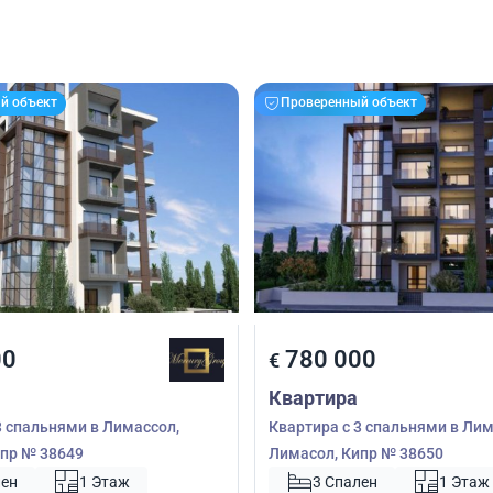
й объект
Проверенный объект
00
780 000
€
Квартира
3 спальнями в Лимассол,
Квартира с 3 спальнями в Лим
пр № 38649
Лимасол, Кипр № 38650
лен
1 Этаж
3 Спален
1 Этаж