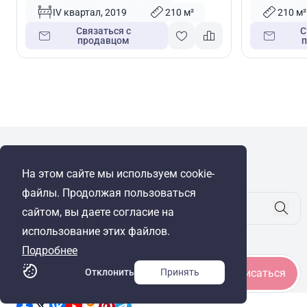
IV квартал, 2019
210 м²
210 м²
Связаться с
С
продавцом
WRE Group
На этом сайте мы используем cookie-
© Cyprus Realestate 2026. Все права защищены!
файлы. Продолжая пользоваться
сайтом, вы даете согласие на
использование этих файлов.
Будьте в курсе
Подробнее
Отклонить
Принять
Подписаться