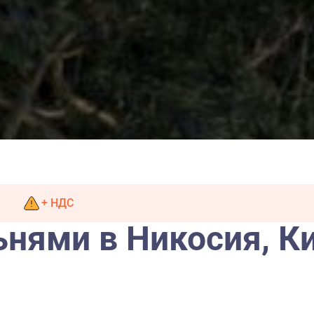
+ НДС
ьнями в Никосия, К