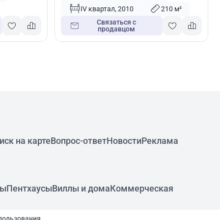
IV квартал, 2010
210 м²
Связаться с
продавцом
иск на карте
Вопрос-ответ
Новости
Реклама
ры
Пентхаусы
Виллы и дома
Коммерческая
пользования