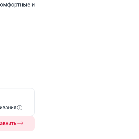
комфортные и
живания
авнить