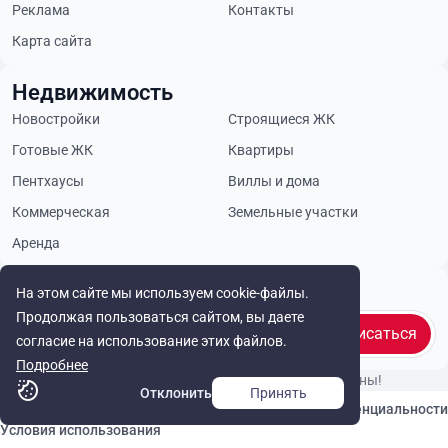
Реклама
Контакты
Карта сайта
Недвижимость
Новостройки
Строящиеся ЖК
Готовые ЖК
Квартиры
Пентхаусы
Виллы и дома
Коммерческая
Земельные участки
Аренда
Будьте в курсе
На этом сайте мы используем cookie-файлы.
Продолжая пользоваться сайтом, вы даете
Подписаться
согласие на использование этих файлов.
Подробнее
© Cyprus Realestate 2026. Все права защищены!
Отклонить
Принять
Связаться с нами
Политика конфиденциальности
Условия использования