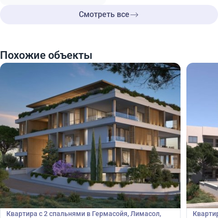
Смотреть все
Похожие объекты
499 000
500
€
€
Квартира
Кварт
Квартира с 2 спальнями в Гермасойя, Лимасол,
Квартир