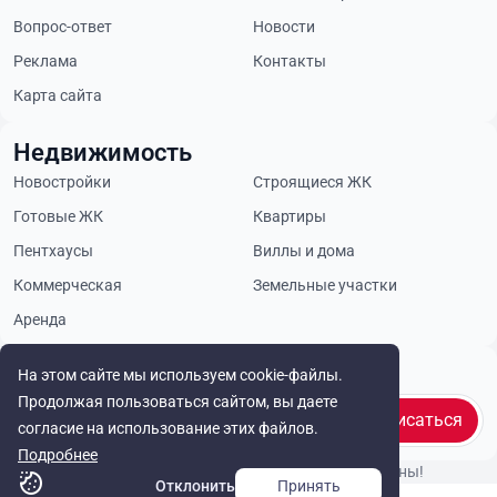
Вопрос-ответ
Новости
Реклама
Контакты
Карта сайта
Недвижимость
Новостройки
Строящиеся ЖК
Готовые ЖК
Квартиры
Пентхаусы
Виллы и дома
Коммерческая
Земельные участки
Аренда
Будьте в курсе
На этом сайте мы используем cookie-файлы.
Продолжая пользоваться сайтом, вы даете
Подписаться
согласие на использование этих файлов.
Подробнее
© Cyprus Realestate 2026. Все права защищены!
Отклонить
Принять