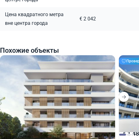
Цена квадратного метра
€ 2 042
вне центра города
Похожие объекты
Прове
640 000
1 48
€
€