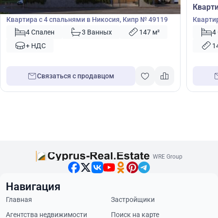
Квартира
Кварт
Квартира с 4 спальнями в Никосия, Кипр № 49119
Квартир
Лимасо
4 Спален
3 Ванных
147 м²
4
+ НДС
1
Связаться с продавцом
WRE Group
Навигация
Главная
Застройщики
Агентства недвижимости
Поиск на карте