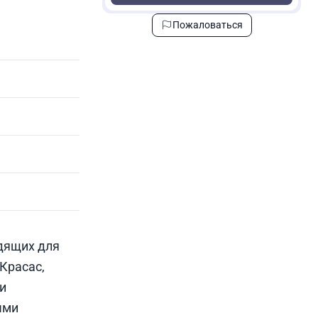
Пожаловаться
дящих для
Красас,
и
ыми