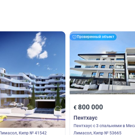
Проверенный объект
00
800 000
€
Пентхаус
3 спальнями в Агиос
Пентхаус с 3 спальнями в Мес
Лимасол, Кипр № 41542
Лимасол, Кипр № 53665