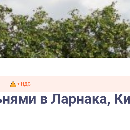
+ НДС
ьнями в Ларнака, К