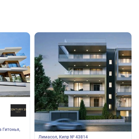
771 100
€
Пентхаус
а Гитонья,
Пентхаус с 3 спальнями в Меса Гитонья,
Лимасол, Кипр № 43814