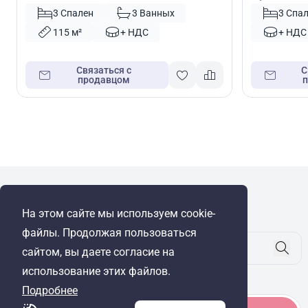
3 Спален
3 Ванных
3 Спа
115 м²
+ НДС
+ НДС
Связаться с
С
продавцом
WRE Group
На этом сайте мы используем cookie-
© Cyprus Realestate 2026. Все права защищены!
файлы. Продолжая пользоваться
сайтом, вы даете согласие на
использование этих файлов.
Будьте в курсе
Подробнее