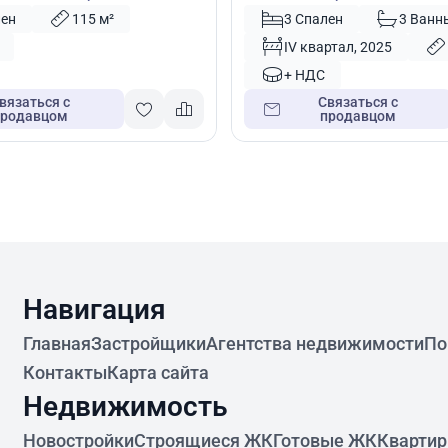
лен
115 м²
3 Спален
3 Ванн
IV квартал, 2025
+ НДС
вязаться с
Связаться с
продавцом
продавцом
Навигация
Главная
Застройщики
Агентства недвижимости
По
Контакты
Карта сайта
Недвижимость
Новостройки
Строящиеся ЖК
Готовые ЖК
Кварти