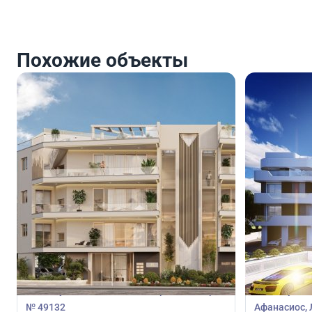
Похожие объекты
824 000
810 0
€
€
Пентхаус
Пентхаус
Пентхаус с 3 спальнями в Ларнака, Кипр
Пентхаус с 
№ 49132
Афанасиос, 