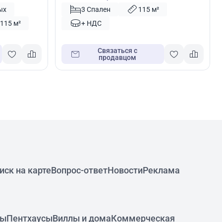
ых
3 Спален
115 м²
115 м²
+ НДС
Связаться с
продавцом
иск на карте
Вопрос-ответ
Новости
Реклама
ры
Пентхаусы
Виллы и дома
Коммерческая