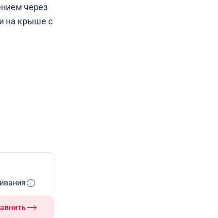
ением через
и на крыше с
живания
авнить