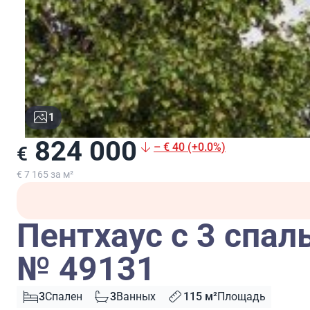
1
824 000
– € 40 (+0.0%)
€
€ 7 165 за м²
Пентхаус с 3 спал
№ 49131
3
Спален
3
Ванных
115 м²
Площадь