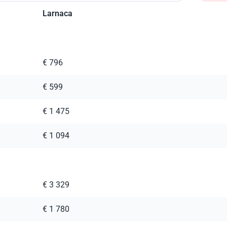
Larnaca
€ 796
€ 599
€ 1 475
€ 1 094
€ 3 329
€ 1 780