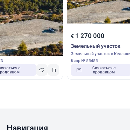
000
1 270 000
€
й участок
Земельный участок
часток в Келлаки, Лимасол,
Земельный участок в Келлаки
73
Кипр № 55485
вязаться с
Связаться с
продавцом
продавцом
Навигация