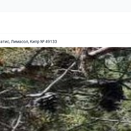
атис, Лимасол, Кипр № 49133