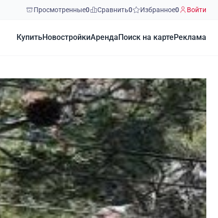
Просмотренные
0
Сравнить
0
Избранное
0
Войти
Купить
Новостройки
Аренда
Поиск на карте
Реклама