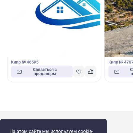
1 300 000
1 270 
€
€
Земельный участок
Земельны
Земельный участок в Лимассол, Лимасол,
Земельный у
Кипр № 46595
Кипр № 470
Связаться с
С
продавцом
WRE Group
На этом сайте мы используем cookie-