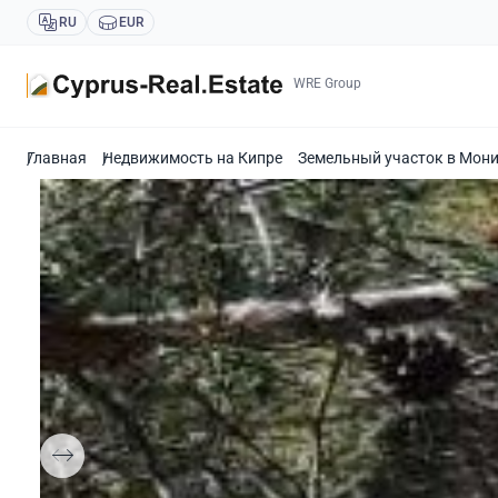
RU
EUR
WRE Group
Главная
Недвижимость на Кипре
Земельный участок в Мони