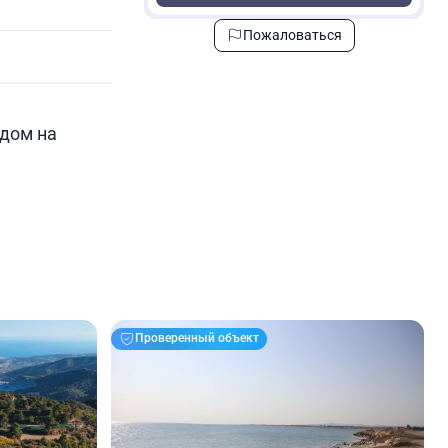
Пожаловаться
адом на
Проверенный объект