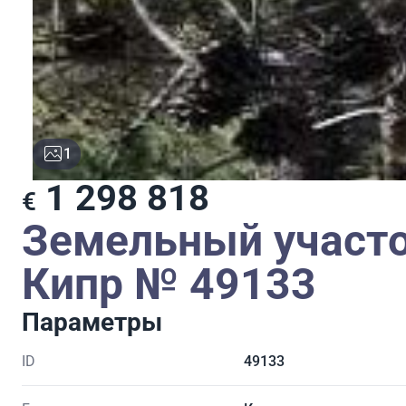
1
1 298 818
€
Земельный участо
Кипр № 49133
Параметры
ID
49133