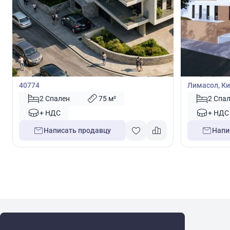
350 000
350 0
€
€
Квартира
Квартира
Квартира с 2 спальнями в Пафос, Кипр №
Квартира с 
40774
Лимасол, Ки
2 Спален
75 м²
2 Спа
+ НДС
+ НДС
Написать продавцу
Напи
WRE Group