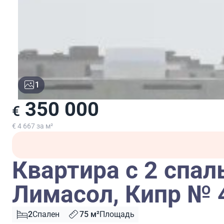
1
350 000
€
€ 4 667 за м²
Квартира с 2 спал
Лимасол, Кипр № 
2
Спален
75 м²
Площадь