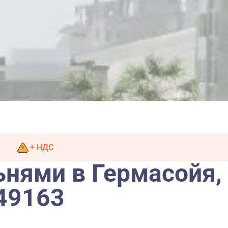
+ НДС
ьнями в Гермасойя,
49163