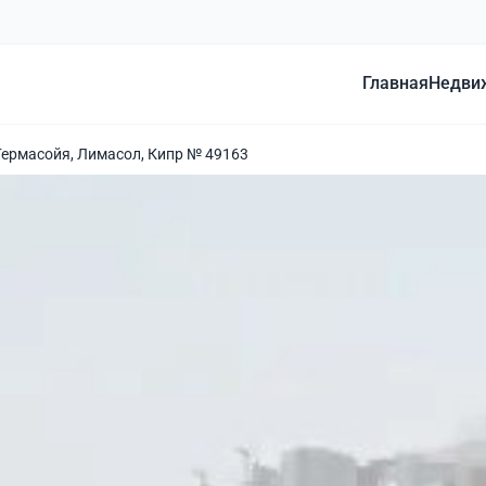
Главная
Недви
Гермасойя, Лимасол, Кипр № 49163