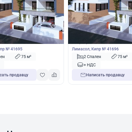
00
350 000
€
Квартира
2 спальнями в Лимассол,
Квартира с 2 спальнями в Лим
пр № 41695
Лимасол, Кипр № 41696
лен
75 м²
2 Спален
75 м²
+ НДС
сать продавцу
Написать продавцу