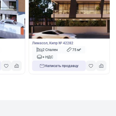
350 000
€
Квартира
ассол,
Квартира с 2 спальнями в Меса Гитонья,
Лимасол, Кипр № 42282
2 Спален
75 м²
+ НДС
Написать продавцу