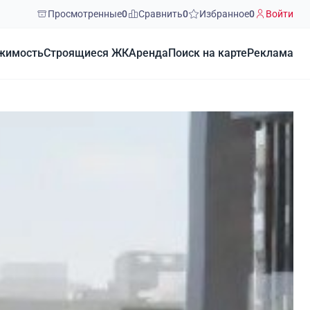
Просмотренные
0
Сравнить
0
Избранное
0
Войти
жимость
Строящиеся ЖК
Аренда
Поиск на карте
Реклама