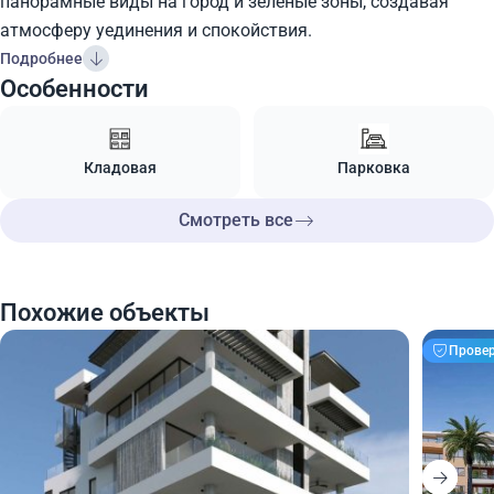
панорамные виды на город и зеленые зоны, создавая
атмосферу уединения и спокойствия.
Подробнее
Особенности
Кладовая
Парковка
Смотреть все
Похожие объекты
Прове