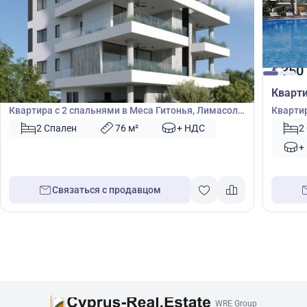
350 000
350
€
€
Квартира
Кварт
Квартира с 2 спальнями в Меса Гитонья, Лимасол,
Квартир
Кипр № 42711
№ 5051
2 Спален
76 м²
+ НДС
2
+
Связаться с продавцом
WRE Group