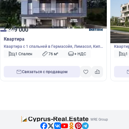
349 000
343
€
€
Квартира
Кварт
Квартира с 1 спальней в Гермасойя, Лимасол, Кипр
Квартир
№ 4928
Лимасо
1 Спален
76 м²
+ НДС
1
Связаться с продавцом
WRE Group