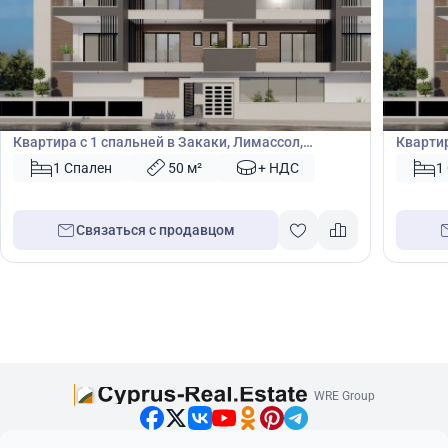
259 000
259
€
€
Квартира
Кварт
Квартира с 1 спальней в Закаки, Лимассол,
Квартир
Лимасол, Кипр № 45464
Лимасо
1 Спален
50 м²
+ НДС
1
Связаться с продавцом
WRE Group