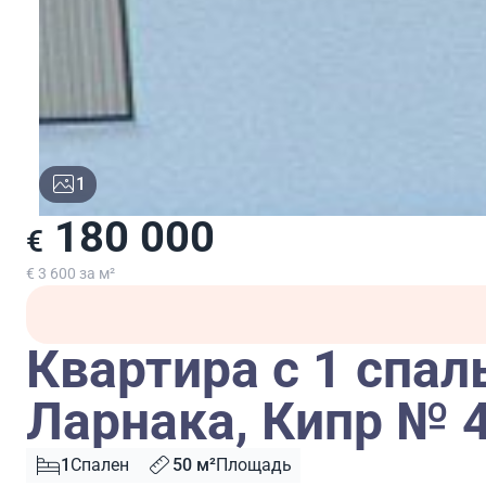
1
180 000
€
€ 3 600 за м²
Квартира с 1 спал
Ларнака, Кипр № 
1
Спален
50 м²
Площадь