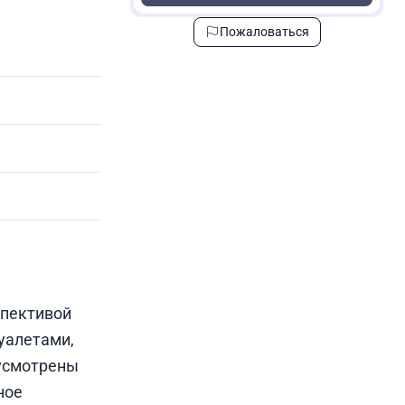
Пожаловаться
спективой
уалетами,
усмотрены
ное