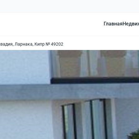
Главная
Недви
ивадия, Ларнака, Кипр № 49202