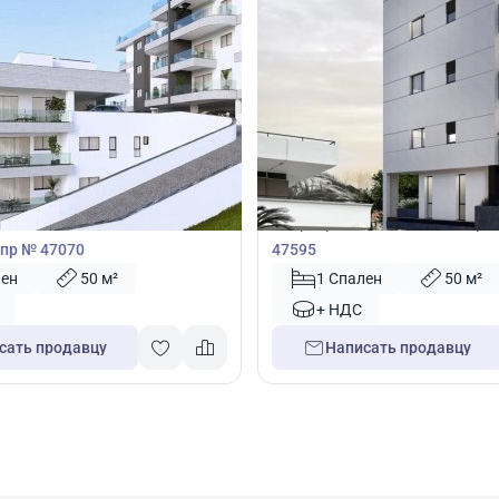
00
180 000
€
Квартира
1 спальней в Лимассол,
Квартира с 1 спальней в Ларн
пр № 47070
47595
лен
50 м²
1 Спален
50 м²
+ НДС
сать продавцу
Написать продавцу