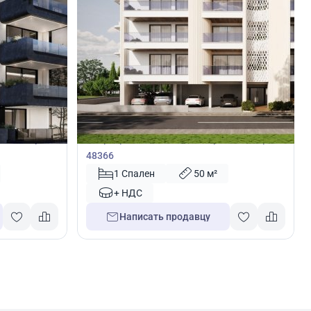
180 000
€
Квартира
ака, Кипр №
Квартира с 1 спальней в Ларнака, Кипр №
48366
1 Спален
50 м²
+ НДС
Написать продавцу