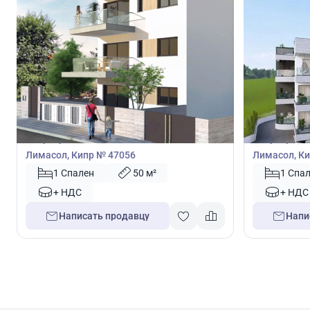
180 000
180 0
€
€
Квартира
Квартира
Квартира с 1 спальней в Лимассол,
Квартира с 
Лимасол, Кипр № 47056
Лимасол, Ки
1 Спален
50 м²
1 Спа
+ НДС
+ НДС
Написать продавцу
Напи