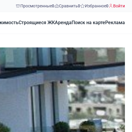
Просмотренные
0
Сравнить
0
Избранное
0
Войти
жимость
Строящиеся ЖК
Аренда
Поиск на карте
Реклама