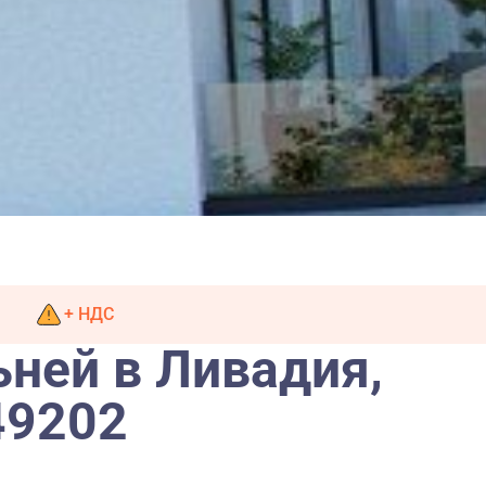
+ НДС
ьней в Ливадия,
49202