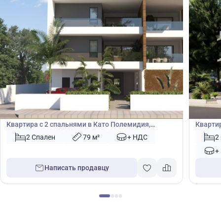
260 000
259
€
€
Квартира
Кварт
Квартира с 2 спальнями в Като Полемидия,
Квартир
Лимасол, Кипр № 46966
2 Спален
79 м²
+ НДС
2
+
Написать продавцу