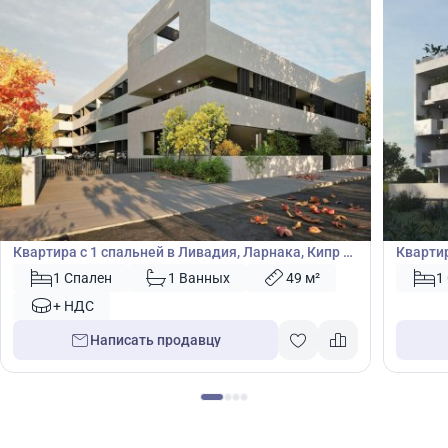
189 000
180
€
€
Квартира
Кварт
Квартира с 1 спальней в Ливадия, Ларнака, Кипр №
Квартир
48203
1 Спален
1 Ванных
49 м²
1
+ НДС
Написать продавцу