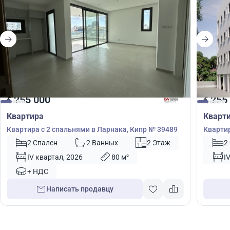
255 000
255
€
€
Квартира
Кварт
Квартира с 2 спальнями в Ларнака, Кипр № 39489
Квартир
2 Спален
2 Ванных
2 Этаж
2
IV квартал, 2026
80 м²
I
+ НДС
Написать продавцу