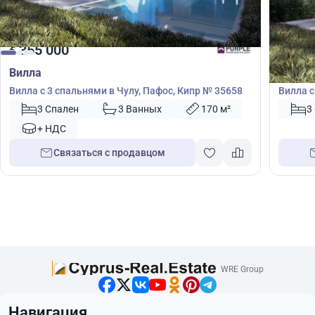
355 000
355
€
€
Вилла
Вилла
Вилла с 3 спальнями в Чулу, Пафос, Кипр № 35658
Вилла с
3 Спален
3 Ванных
170 м²
3
+ НДС
Связаться с продавцом
WRE Group
Навигация