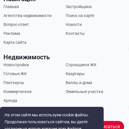
Главная
Застройщики
Агентства недвижимости
Поиск на карте
Вопрос-ответ
Новости
Реклама
Контакты
Карта сайта
Недвижимость
Новостройки
Строящиеся ЖК
Готовые ЖК
Квартиры
Пентхаусы
Виллы и дома
Коммерческая
Земельные участки
Аренда
Будьте в курсе
На этом сайте мы используем cookie-файлы.
Продолжая пользоваться сайтом, вы даете
Подписаться
согласие на использование этих файлов.