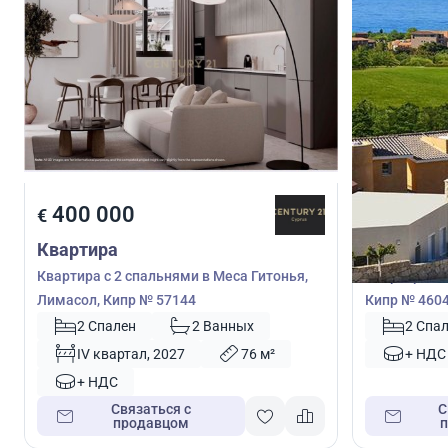
400 000
403 0
€
€
Квартира
Квартира
Квартира с 2 спальнями в Меса Гитонья,
Квартира с 
Лимасол, Кипр № 57144
Кипр № 460
2 Спален
2 Ванных
2 Спа
IV квартал, 2027
76 м²
+ НДС
+ НДС
Связаться с
С
продавцом