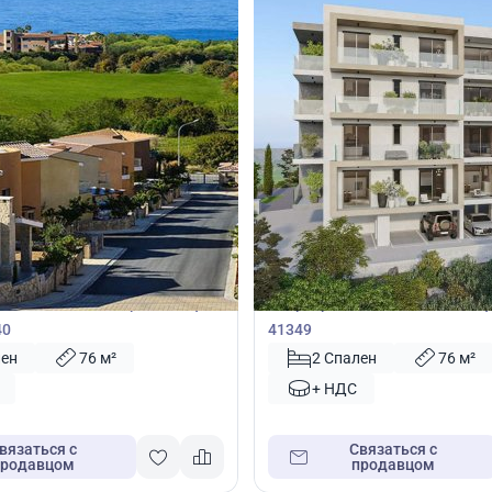
00
395 000
€
Квартира
2 спальнями в Хлорака, Пафос,
Квартира с 2 спальнями в Паф
40
41349
лен
76 м²
2 Спален
76 м²
+ НДС
вязаться с
Связаться с
продавцом
продавцом