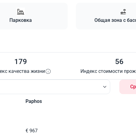
Парковка
Общая зона с ба
179
56
екс качества жизни
Индекс стоимости про
Ср
Paphos
€ 967