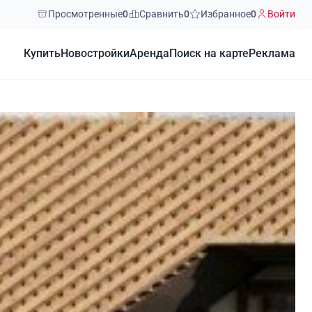
Просмотренные
0
Сравнить
0
Избранное
0
Войти
Купить
Новостройки
Аренда
Поиск на карте
Реклама