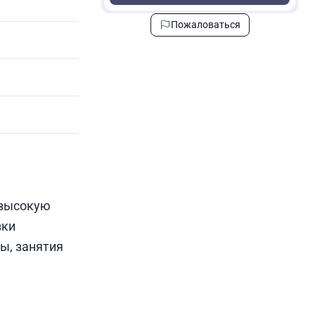
Пожаловаться
 высокую
вки
ы, занятия