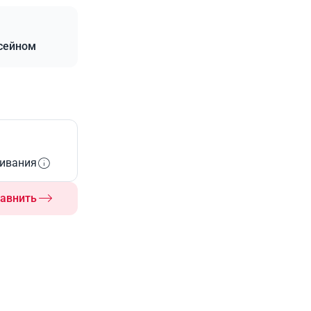
ссейном
живания
авнить