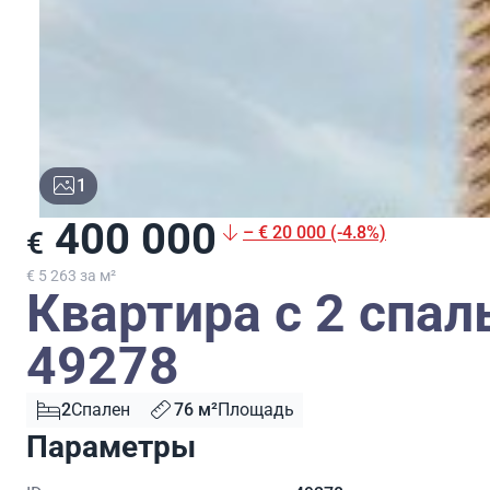
1
400 000
– € 20 000 (-4.8%)
€
€ 5 263 за м²
Квартира с 2 спа
49278
2
Спален
76 м²
Площадь
Параметры