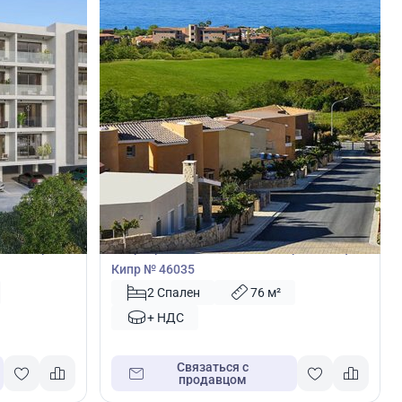
395 000
€
Квартира
ос, Кипр №
Квартира с 2 спальнями в Хлорака, Пафос,
Кипр № 46035
2 Спален
76 м²
+ НДС
Связаться с
продавцом