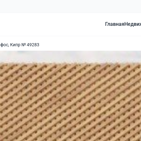
Главная
Недви
афос, Кипр № 49283