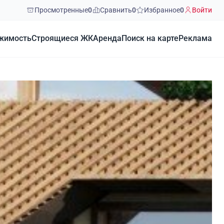
Просмотренные
0
Сравнить
0
Избранное
0
Войти
жимость
Строящиеся ЖК
Аренда
Поиск на карте
Реклама