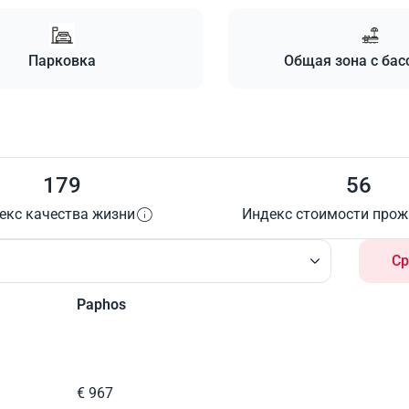
Парковка
Общая зона с ба
179
56
екс качества жизни
Индекс стоимости про
Ср
Paphos
€ 967