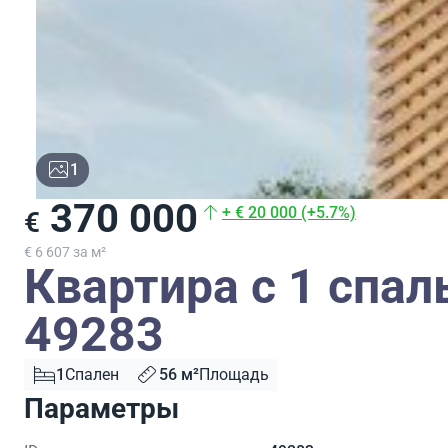
1
370 000
+ € 20 000 (+5.7%)
€
€ 6 607 за м²
Квартира с 1 спал
49283
1
Спален
56 м²
Площадь
Параметры