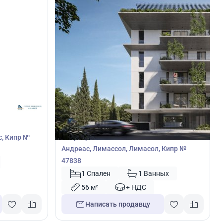
372 000
€
Квартира
Квартира с 1 спальней в Апостолос
с, Кипр №
Андреас, Лимассол, Лимасол, Кипр №
47838
1 Спален
1 Ванных
56 м²
+ НДС
Написать продавцу