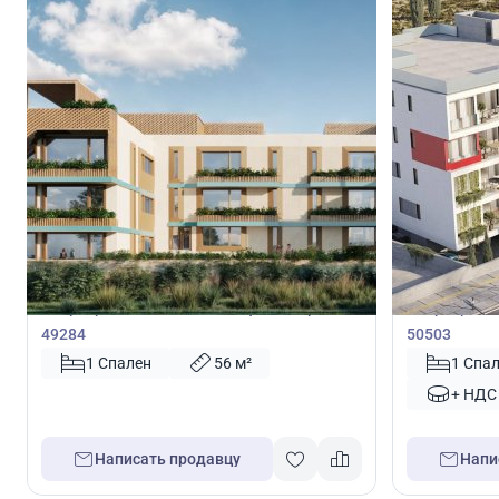
370 000
370 0
€
€
Квартира
Квартира
Квартира с 1 спальней в Пафос, Кипр №
Квартира с 
49284
50503
1 Спален
56 м²
1 Спа
+ НДС
Написать продавцу
Напи