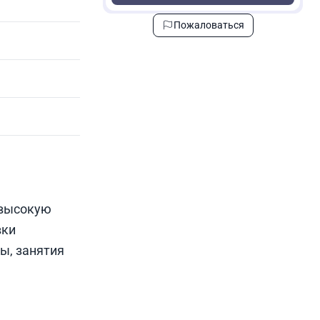
Пожаловаться
 высокую
вки
ы, занятия