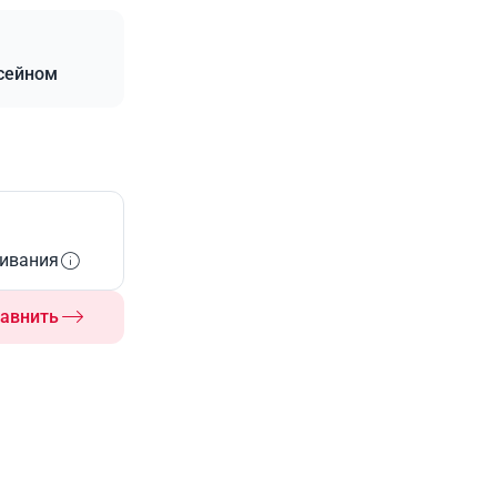
ссейном
живания
авнить