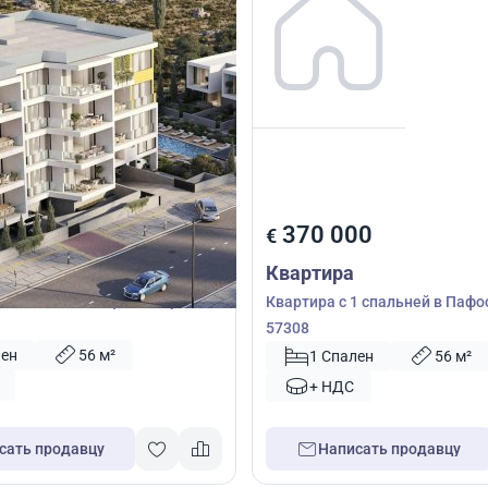
00
370 000
€
Квартира
1 спальней в Пафос, Кипр №
Квартира с 1 спальней в Пафо
57308
лен
56 м²
1 Спален
56 м²
+ НДС
сать продавцу
Написать продавцу