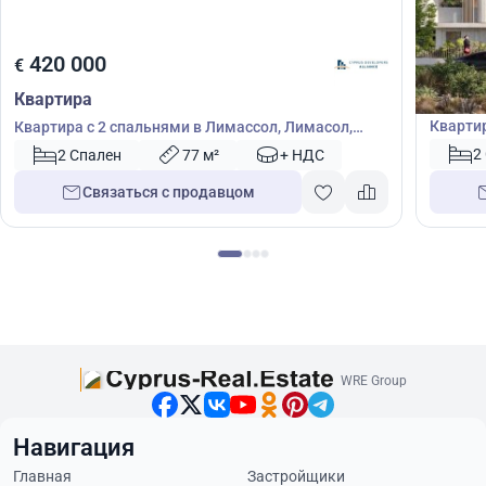
419
420 000
€
€
Кварт
Квартира
Квартир
Квартира с 2 спальнями в Лимассол, Лимасол,
Кипр № 51965
2
2 Спален
77 м²
+ НДС
Связаться с продавцом
WRE Group
Навигация
Главная
Застройщики