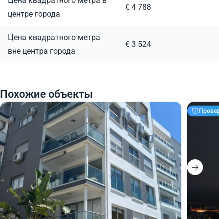
Цена квадратного метра в
€ 4 788
центре города
Цена квадратного метра
€ 3 524
вне центра города
Похожие объекты
Прове