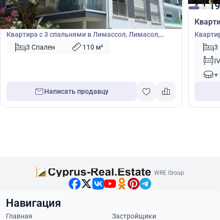
1 200 000
1 19
€
€
Квартира
Кварт
Квартира с 3 спальнями в Лимассол, Лимасол,
Квартир
Кипр № 42389
3 Спален
110 м²
3
I
+
Написать продавцу
WRE Group
Навигация
Главная
Застройщики