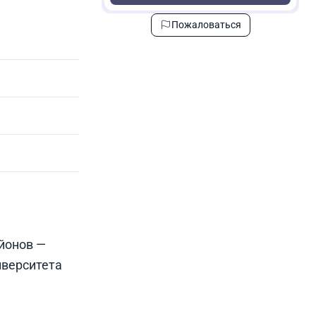
Пожаловаться
йонов —
иверситета