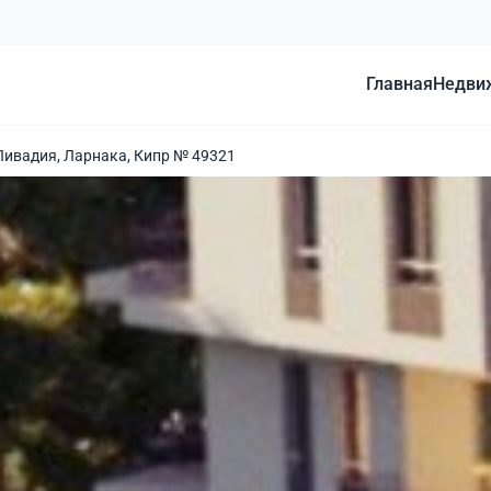
Главная
Недви
Ливадия, Ларнака, Кипр № 49321