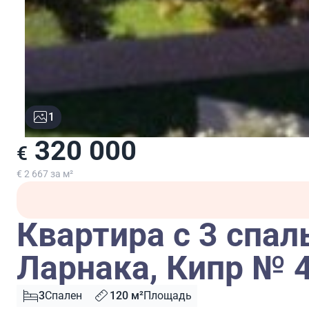
1
320 000
€
€ 2 667 за м²
Квартира с 3 спал
Ларнака, Кипр № 
3
Спален
120 м²
Площадь