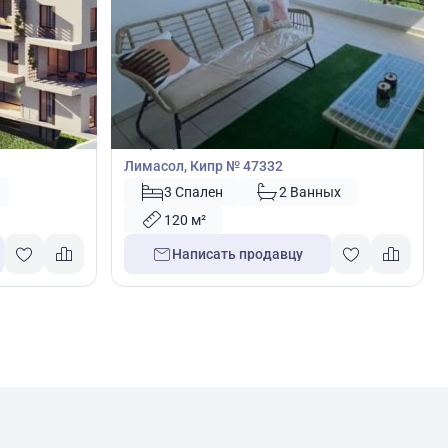
315 000
€
Квартира
адия,
Квартира с 3 спальнями в Лимассол,
Лимасол, Кипр № 47332
3 Спален
2 Ванных
120 м²
Написать продавцу