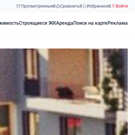
Просмотренные
0
Сравнить
0
Избранное
0
Войти
жимость
Строящиеся ЖК
Аренда
Поиск на карте
Реклама