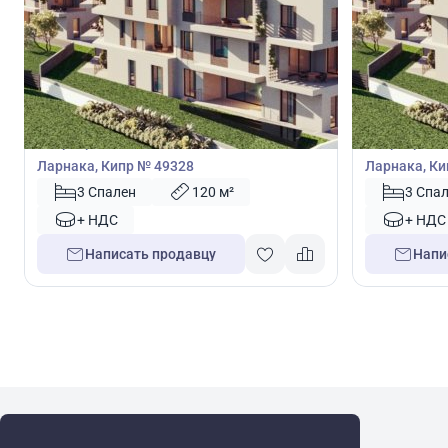
320 000
320 0
€
€
Квартира
Квартира
Квартира с 3 спальнями в Ливадия,
Квартира с 
Ларнака, Кипр № 49328
Ларнака, Ки
3 Спален
120 м²
3 Спа
+ НДС
+ НДС
Написать продавцу
Напи
WRE Group