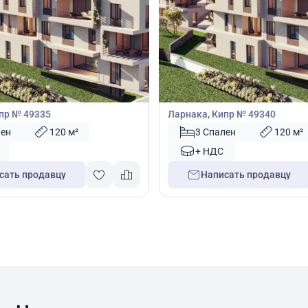
00
320 000
€
Квартира
3 спальнями в Ливадия,
Квартира с 3 спальнями в Лив
пр № 49335
Ларнака, Кипр № 49340
лен
120 м²
3 Спален
120 м²
+ НДС
сать продавцу
Написать продавцу