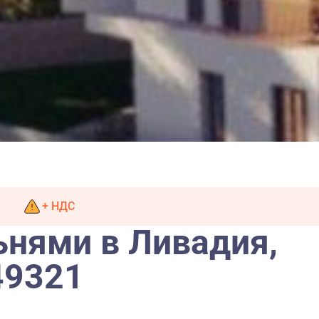
+ НДС
ьнями в Ливадия,
49321