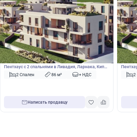
355 000
355
€
€
Пентхаус
Пентх
Пентхаус с 2 спальнями в Ливадия, Ларнака, Кипр
Пентхау
№ 49329
№ 4933
2 Спален
86 м²
+ НДС
2
Написать продавцу