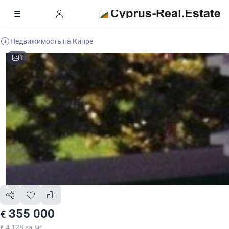
Недвижимость на Кипре
1
355 000
€
€ 4 128 за м²