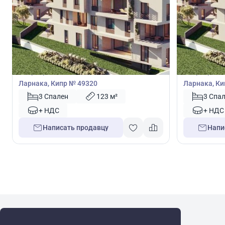
330 000
330 0
€
€
Квартира
Квартира
Квартира с 3 спальнями в Ливадия,
Квартира с 
Ларнака, Кипр № 49320
Ларнака, Ки
3 Спален
123 м²
3 Спа
+ НДС
+ НДС
Написать продавцу
Напи
WRE Group