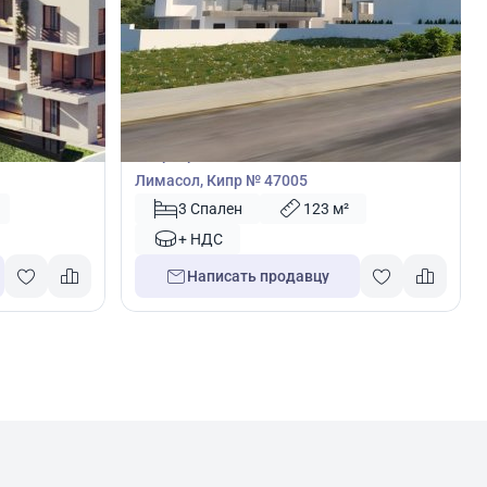
370 000
€
Квартира
адия,
Квартира с 3 спальнями в Лимассол,
Лимасол, Кипр № 47005
3 Спален
123 м²
+ НДС
Написать продавцу