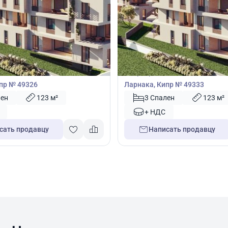
00
330 000
€
Квартира
3 спальнями в Ливадия,
Квартира с 3 спальнями в Лив
пр № 49326
Ларнака, Кипр № 49333
лен
123 м²
3 Спален
123 м²
+ НДС
сать продавцу
Написать продавцу