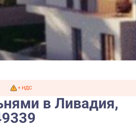
+ НДС
ьнями в Ливадия,
49339