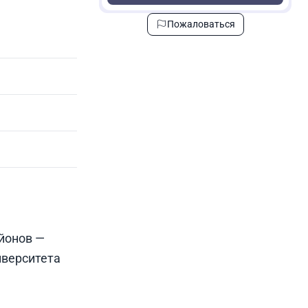
Пожаловаться
йонов —
иверситета