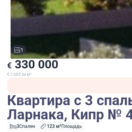
1
330 000
€
€ 2 683 за м²
Квартира с 3 спал
Ларнака, Кипр № 
3
Спален
123 м²
Площадь