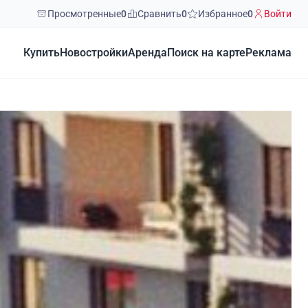
Просмотренные
0
Сравнить
0
Избранное
0
Войти
Купить
Новостройки
Аренда
Поиск на карте
Реклама