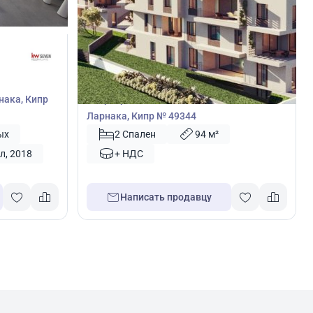
270 000
€
Квартира
нака, Кипр
Квартира с 2 спальнями в Ливадия,
Ларнака, Кипр № 49344
ых
2 Спален
94 м²
л, 2018
+ НДС
Написать продавцу