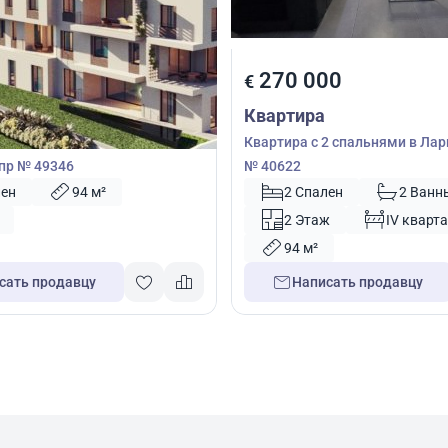
00
270 000
€
Квартира
2 спальнями в Ливадия,
Квартира с 2 спальнями в Лар
пр № 49346
№ 40622
лен
94 м²
2 Спален
2 Ванн
2 Этаж
IV кварта
94 м²
сать продавцу
Написать продавцу