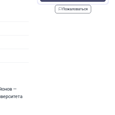
Пожаловаться
йонов —
иверситета