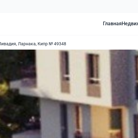
Главная
Недви
Ливадия, Ларнака, Кипр № 49348