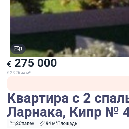
1
275 000
€
€ 2 926 за м²
Квартира с 2 спал
Ларнака, Кипр № 
2
Спален
94 м²
Площадь