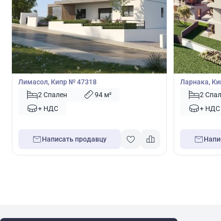
275 000
275 0
€
€
Квартира
Квартира
Квартира с 2 спальнями в Лимассол,
Квартира с 
Лимасол, Кипр № 47318
Ларнака, Ки
2 Спален
94 м²
2 Спа
+ НДС
+ НДС
Написать продавцу
Напи