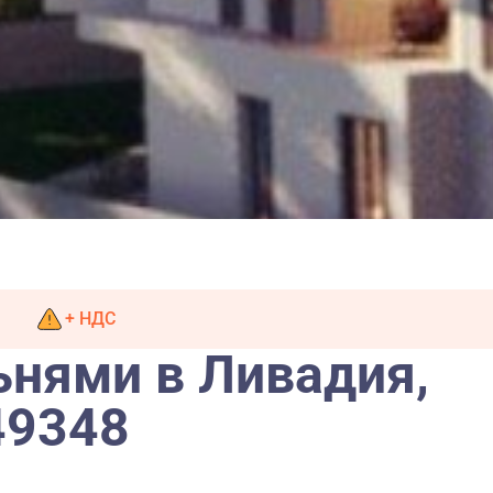
+ НДС
ьнями в Ливадия,
49348