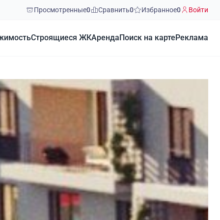
Просмотренные
0
Сравнить
0
Избранное
0
Войти
жимость
Строящиеся ЖК
Аренда
Поиск на карте
Реклама