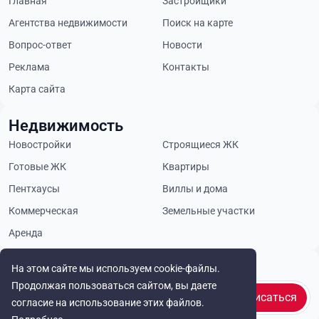
Главная
Застройщики
Агентства недвижимости
Поиск на карте
Вопрос-ответ
Новости
Реклама
Контакты
Карта сайта
Недвижимость
Новостройки
Строящиеся ЖК
Готовые ЖК
Квартиры
Пентхаусы
Виллы и дома
Коммерческая
Земельные участки
Аренда
Будьте в курсе
На этом сайте мы используем cookie-файлы.
Продолжая пользоваться сайтом, вы даете
Подписаться
согласие на использование этих файлов.