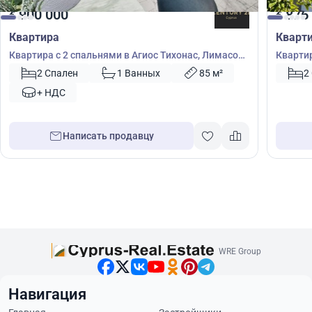
900 000
876
€
€
Квартира
Кварт
Квартира с 2 спальнями в Агиос Тихонас, Лимасол,
Квартир
Кипр № 33020
Лимасо
2 Спален
1 Ванных
85 м²
2
+ НДС
Написать продавцу
WRE Group
Навигация