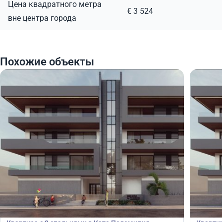
Цена квадратного метра
€ 3 524
вне центра города
Похожие объекты
295 000
295
€
€
Квартира
Кварт