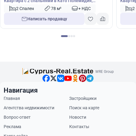
Квартира с 2 спальнями в Като Полемидия,
Квартир
Лимасол, Кипр № 42684
Лимасо
2 Спален
78 м²
+ НДС
2
Написать продавцу
WRE Group
Навигация
Главная
Застройщики
Агентства недвижимости
Поиск на карте
Вопрос-ответ
Новости
Реклама
Контакты