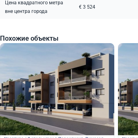
Цена квадратного метра
€ 3 524
вне центра города
Похожие объекты
300 000
300
€
€
Квартира
Кварт