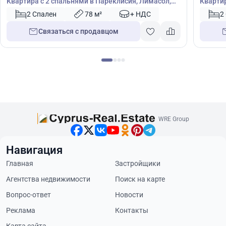
Квартира с 2 спальнями в Пареклисия, Лимасол,
Квартир
Кипр № 44669
Кипр №
2 Спален
78 м²
+ НДС
2
Связаться с продавцом
WRE Group
Навигация
Главная
Застройщики
Агентства недвижимости
Поиск на карте
Вопрос-ответ
Новости
Реклама
Контакты