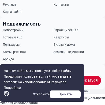
Реклама
Контакты
Карта сайта
Недвижимость
Новостройки
Строящиеся ЖК
Готовые ЖК
Квартиры
Пентхаусы
Виллы и дома
Коммерческая
Земельные участки
Аренда
Будьте в курсе
На этом сайте мы используем cookie-файлы.
Продолжая пользоваться сайтом, вы даете
Подписаться
согласие на использование этих файлов.
Подробнее
© Cyprus Realestate 2026. Все права защищены!
Отклонить
Принять
Связаться с нами
Политика конфиденциальности
Условия использования