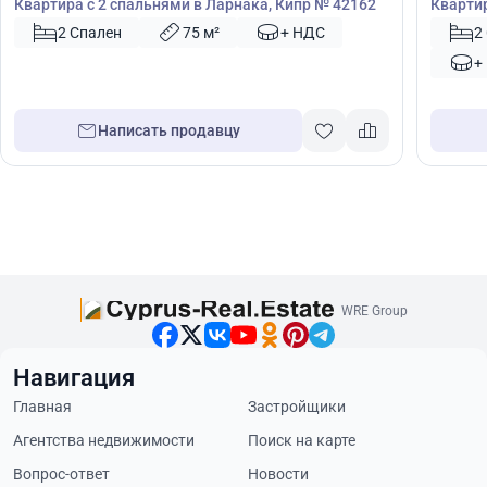
Квартира с 2 спальнями в Ларнака, Кипр № 42162
Квартир
№ 5014
2 Спален
75 м²
+ НДС
2
+
Написать продавцу
WRE Group
Навигация
Главная
Застройщики
Агентства недвижимости
Поиск на карте
Вопрос-ответ
Новости