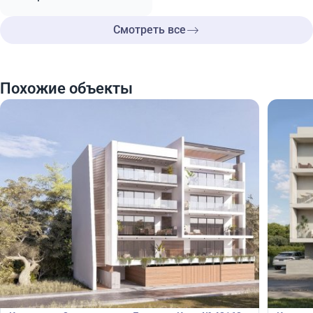
Смотреть все
Похожие объекты
340 000
340
€
€
Квартира
Кварт