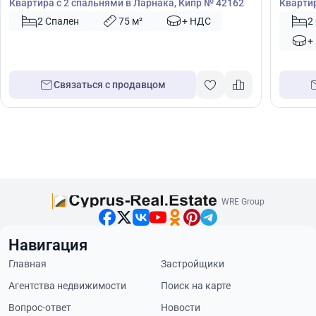
Квартира с 2 спальнями в Ларнака, Кипр № 42162
Квартир
№ 5014
2 Спален
75 м²
+ НДС
2
+
Связаться с продавцом
WRE Group
Навигация
Главная
Застройщики
Агентства недвижимости
Поиск на карте
Вопрос-ответ
Новости