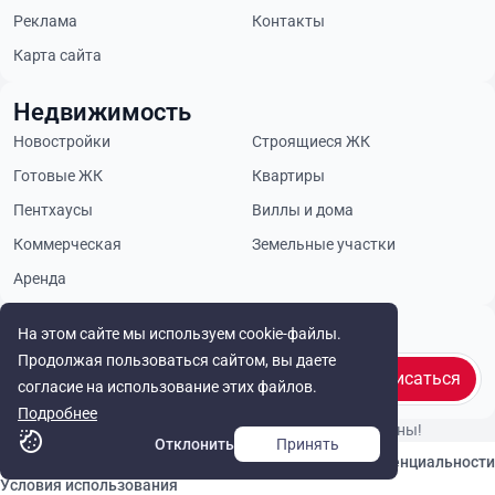
Реклама
Контакты
Карта сайта
Недвижимость
Новостройки
Строящиеся ЖК
Готовые ЖК
Квартиры
Пентхаусы
Виллы и дома
Коммерческая
Земельные участки
Аренда
Будьте в курсе
На этом сайте мы используем cookie-файлы.
Продолжая пользоваться сайтом, вы даете
Подписаться
согласие на использование этих файлов.
Подробнее
© Cyprus Realestate 2026. Все права защищены!
Отклонить
Принять
Связаться с нами
Политика конфиденциальности
Условия использования