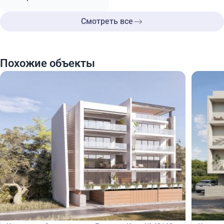
Смотреть все
Похожие объекты
340 000
340
€
€
Квартира
Кварт