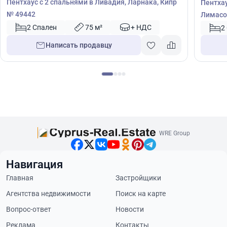
Пентхаус с 2 спальнями в Ливадия, Ларнака, Кипр
Пентхау
№ 49442
Лимасо
2 Спален
75 м²
+ НДС
2
Написать продавцу
WRE Group
Навигация
Главная
Застройщики
Агентства недвижимости
Поиск на карте
Вопрос-ответ
Новости
Реклама
Контакты