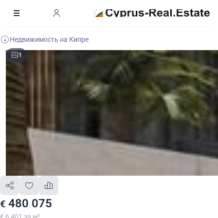
Недвижимость на Кипре
1
480 075
€
€ 6 401 за м²