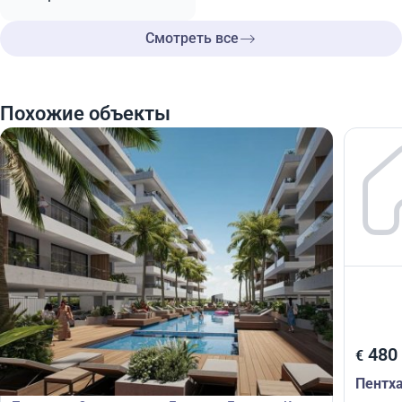
Смотреть все
Похожие объекты
480 075
480
€
€
Пентхаус
Пентх