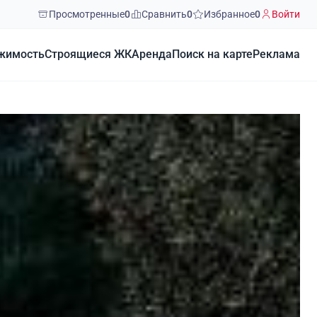
Просмотренные
0
Сравнить
0
Избранное
0
Войти
жимость
Строящиеся ЖК
Аренда
Поиск на карте
Реклама