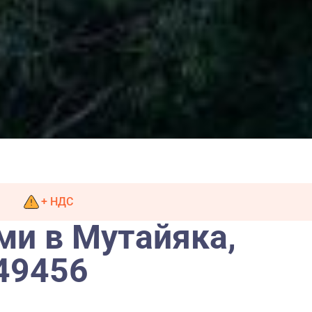
+ НДС
ми в Мутайяка,
49456