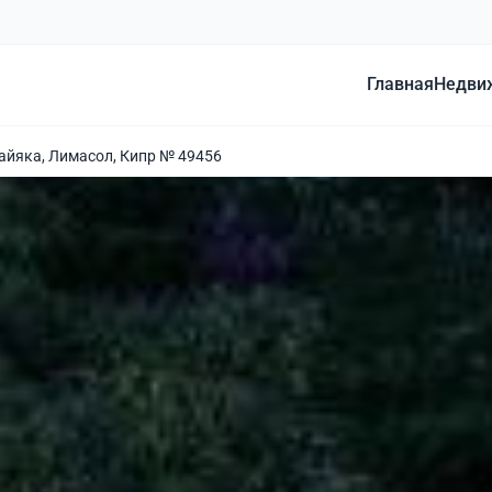
Главная
Недви
тайяка, Лимасол, Кипр № 49456