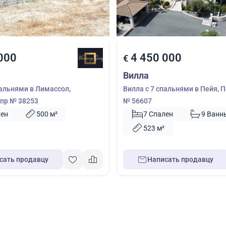
000
4 450 000
€
Вилла
пальнями в Лимассол,
Вилла с 7 спальнями в Пейя, 
пр № 38253
№ 56607
лен
500 м²
7 Спален
9 Ванн
523 м²
сать продавцу
Написать продавцу