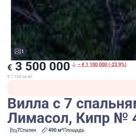
1
3 500 000
– € 1 100 000 (-23.9%)
€
€ 7 143 за м²
Вилла с 7 спальня
Лимасол, Кипр № 
7
Спален
490 м²
Площадь