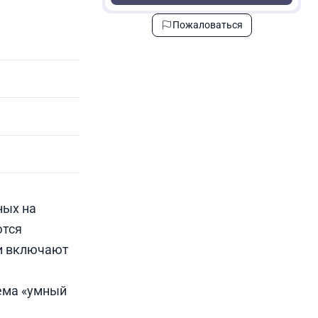
Пожаловаться
ных на
ются
ки включают
тема «умный