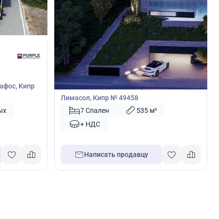
4 600 000
€
Вилла
Пафос, Кипр
Вилла с 7 спальнями в Мутайяка,
Лимасол, Кипр № 49458
ых
7 Спален
535 м²
+ НДС
Написать продавцу