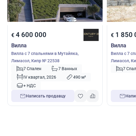
4 600 000
1 850 
€
€
Вилла
Вилла
Вилла с 7 спальнями в Мутайяка,
Вилла с 7 с
Лимасол, Кипр № 22538
Лимасол, Ки
7 Спален
7 Ванных
7 Спа
IV квартал, 2026
490 м²
+ НДС
Написать продавцу
Напи