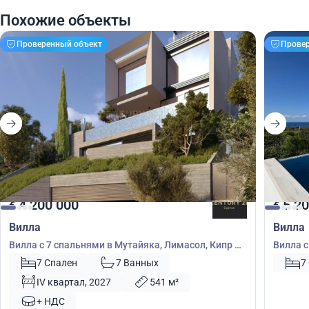
Похожие объекты
Проверенный объект
Прове
4 200 000
5 20
€
€
Вилла
Вилла
Вилла с 7 спальнями в Мутайяка, Лимасол, Кипр №
Вилла с
55004
7 Спален
7 Ванных
7
IV квартал, 2027
541 м²
+ НДС